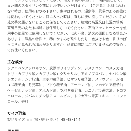
コーミングして乾かしてください。 乾かす前の保湿ケア・熱保護として、
また朝のスタイリング前にもお使いいただけます。 【ご注意】 お肌に合わ
ない時は、使用をおやめ下さい。傷やはれもの、湿疹等、異常のある部位に
は使わないでください。目に入った時は、直ちに洗い流してください。乳幼
児の手の届かないところに保管してください。極端に高温又は低温の場所、
直射日光のあたる場所には保管しないでください。石油ファンヒーターを使
用中の部屋では使用しないでください。点火不良、消火の原因となる場合が
あります。製品の特性上、稀にかすみが発生したり、色抜けや色、香りのば
らつきが見られる場合がありますが、品質に問題はございませんので安心し
てお使いください。
主な成分
シクロペンタシロキサン、炭添ポリイソブテン、ジメチコン、コメヌカ油、
トリ（カプリル酸／カプリン酸）グリセリル、アミノプロパン、セバシン酸
ジエチル、シア脂油、ホホバ種子油、ヒマワリ種子油、メドウフォーム油、
ユズ種子油、月見草油、ブドウ種子油、アーモンド油、マカデミア種子油、
ヘーゼルナッツ油、アボカド油、ツバキ種子油、カニナバラ果実油、トコフ
ェロール、ジパルミチン酸アスコルビル、トウガラシ果実エキス、トコフェ
ロール、香料
サイズ詳細
製品サイズ mm（幅×奥行×高さ） 48×48×14.4