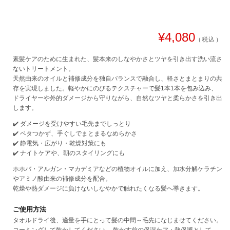
通
¥4,080
（税込）
常
価
素髪ケアのために生まれた、髪本来のしなやかさとツヤを引き出す洗い流さ
ないトリートメント。
格
天然由来のオイルと補修成分を独自バランスで融合し、軽さとまとまりの共
存を実現しました。軽やかにのびるテクスチャーで髪1本1本を包み込み、
ドライヤーや外的ダメージから守りながら、自然なツヤと柔らかさを引き出
します。
✔️ ダメージを受けやすい毛先までしっとり
✔️ ベタつかず、手ぐしでまとまるなめらかさ
✔️ 静電気・広がり・乾燥対策にも
✔️ ナイトケアや、朝のスタイリングにも
ホホバ・アルガン・マカデミアなどの植物オイルに加え、加水分解ケラチン
やアミノ酸由来の補修成分を配合。
乾燥や熱ダメージに負けないしなやかで触れたくなる髪へ導きます。
ご使用方法
タオルドライ後、適量を手にとって髪の中間～毛先になじませてください。