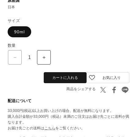
原産国
日本
サイズ
90ml
数量
01
01
NATURAL
NATURAL
GLOSS
GLOSS
HAIR
HAIR
カートに入れる
お気に入り
TREATMENT
TREATMENT
の
の
商品をシェアする
数
数
量
量
配送について
を
を
減
増
33,000円(税込)以上お買い上げの場合、配送が無料になります。
ら
や
購入合計金額が33,000円（税込）未満のご注文はお届け先ごとに送料が異
す
す
なります。
お届け先ごとの送料は
こちら
をご覧ください。