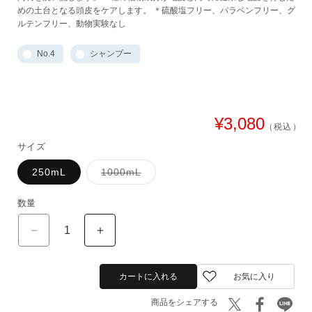
めの土台となる頭皮をケアします。 ＊硫酸塩フリー、パラベンフリー、グ
ルテンフリー、動物実験なし
No.4
シャンプー
通
¥3,080
（税込）
常
サイズ
価
格
バ
250mL
1000mL
リ
エ
ー
数量
シ
ョ
ン
No.4
No.4
は
ボ
ボ
売
り
ン
ン
切
ド
ド
カートに入れる
お気に入り
れ
メ
メ
て
い
ン
ン
商品をシェアする
る
テ
テ