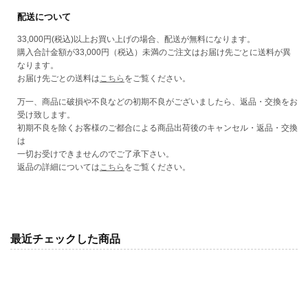
か
ナ
ナ
販
配送について
ン
ン
売
で
ス
ス
33,000円(税込)以上お買い上げの場合、配送が無料になります。
き
シ
シ
購入合計金額が33,000円（税込）未満のご注文はお届け先ごとに送料が異
ま
ャ
ャ
せ
なります。
ん
ン
ン
お届け先ごとの送料は
こちら
をご覧ください。
プ
プ
ー
ー
万一、商品に破損や不良などの初期不良がございましたら、返品・交換をお
の
の
受け致します。
数
数
初期不良を除くお客様のご都合による商品出荷後のキャンセル・返品・交換
量
量
は
を
を
一切お受けできませんのでご了承下さい。
減
増
返品の詳細については
こちら
をご覧ください。
ら
や
す
す
最近チェックした商品