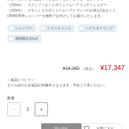
（250ml）、マグニフィセントボリュームヘアコンディショナー
（200ml）、マキシミスタボリュームヘアスプレーのお得な3点セット。
ORIBE専用ショッパーを無料でお付けしてお届けいたします。
シャンプー
トリートメント
ヘアスタイリング
期間限定SALE
通
セ
¥17,347
¥18,260
（税込）
常
ー
価
ル
＜返品について＞
セール品のため返品の対象外となります。予めご了承ください。
格
価
格
数量
【ボ
【ボ
リ
リ
ュ
ュ
ー
ー
売り切れ
お気に入り