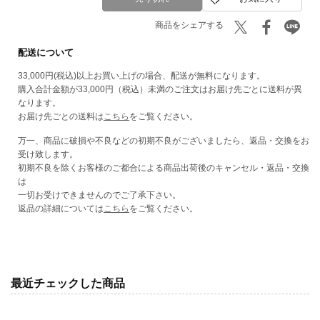
ム
ム
ケ
ケ
商品をシェアする
ア
ア
セ
セ
配送について
ッ
ッ
ト】
ト】
33,000円(税込)以上お買い上げの場合、配送が無料になります。
ORIBE
ORIBE
購入合計金額が33,000円（税込）未満のご注文はお届け先ごとに送料が異
シ
シ
なります。
ョ
ョ
お届け先ごとの送料は
こちら
をご覧ください。
ッ
ッ
パ
パ
万一、商品に破損や不良などの初期不良がございましたら、返品・交換をお
ー
ー
受け致します。
付
付
初期不良を除くお客様のご都合による商品出荷後のキャンセル・返品・交換
き
き
は
の
の
一切お受けできませんのでご了承下さい。
数
数
返品の詳細については
こちら
をご覧ください。
量
量
を
を
減
増
ら
や
す
す
最近チェックした商品